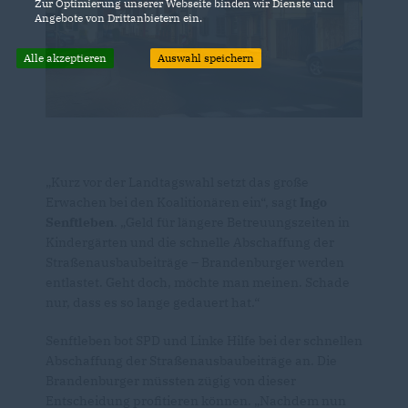
Zur Optimierung unserer Webseite binden wir Dienste und
Angebote von Drittanbietern ein.
Alle akzeptieren
Auswahl speichern
Kurz vor der Landtagswahl setzt das große
Erwachen bei den Koalitionären ein“, sagt
Ingo
Senftleben
. „Geld für längere Betreuungszeiten in
Kindergärten und die schnelle Abschaffung der
Straßenausbaubeiträge – Brandenburger werden
entlastet. Geht doch, möchte man meinen. Schade
nur, dass es so lange gedauert hat.“
Senftleben bot SPD und Linke Hilfe bei der schnellen
Abschaffung der Straßenausbaubeiträge an. Die
Brandenburger müssten zügig von dieser
Entscheidung profitieren können. „Nachdem nun