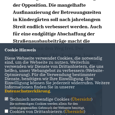
der Opposition. Die mangelhafte
Ausfinanzierung der Betreuungszeiten
in Kindergärten soll nach jahrelangem
Streit endlich verbessert werden. Auch
für eine endgültige Abschaffung der
Straßenausbaubeiträge macht die
Koalition nun den Weg frei. Der
Cookie Hinweis
Vorsitzende der CDU-Fraktion, Ingo
Diese Webseite verwendet Cookies, die notwendig
Senftleben, begrüßte die Einsicht der
sind, um die Webseite zu nutzen. Weiterhin
verwenden wir Dienste von Drittanbietern, die uns
Koalition.
helfen, unser Webangebot zu verbessern (Website-
Optmierung). Für die Verwendung bestimmter
Dienste, benötigen wir Ihre Einwilligung. Ihre
Einwilligung können Sie jederzeit widerrufen. Weitere
Informationen finden Sie in unserer
Datenschutzerklärung
.
Technisch notwendige Cookies (
Übersicht
)
Die notwendigen Cookies werden allein für den
ordnungsgemäßen Gebrauch der Webseite benötigt.
Cookies von Drittanbietern (
Übersicht
)