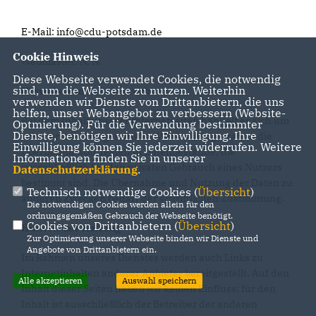
E-Mail: info@cdu-potsdam.de
Cookie Hinweis
Webmaster: N. N.
Diese Webseite verwendet Cookies, die notwendig
sind, um die Webseite zu nutzen. Weiterhin
Hinweis zum Urheberrecht:
verwenden wir Dienste von Drittanbietern, die uns
helfen, unser Webangebot zu verbessern (Website-
Bei dem Inhalt unserer Internetseiten handelt es sich um
Optmierung). Für die Verwendung bestimmter
Dienste, benötigen wir Ihre Einwilligung. Ihre
urheberrechtlich geschützte Werke. Wir gestatten die
Einwilligung können Sie jederzeit widerrufen. Weitere
Übernahme von Texten in Datenbestände, die
Informationen finden Sie in unserer
ausschließlich für den privaten Gebrauch eines Nutzers
Datenschutzerklärung
.
bestimmt sind. Die Übernahme und Nutzung der Daten zu
Technisch notwendige Cookies (
Übersicht
)
anderen Zwecken bedarf der schriftlichen Zustimmung.
Die notwendigen Cookies werden allein für den
ordnungsgemäßen Gebrauch der Webseite benötigt.
Cookies von Drittanbietern (
Übersicht
)
Hinweis zur Haftung
Zur Optimierung unserer Webseite binden wir Dienste und
Angebote von Drittanbietern ein.
Im Rahmen unseres Dienstes werden auch Links zu
Internetinhalten anderer Anbieter bereitgestellt. Auf den
Alle akzeptieren
Auswahl speichern
Inhalt dieser Seiten haben wir keinen Einfluss; für den
Inhalt ist ausschließlich der Betreiber der anderen