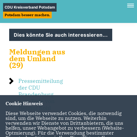
CDU Kreisverband Potsdam
Potsdam besser machen.
Dies könnte Sie auch interessieren...
Meldungen aus
dem Umland
(29)
Pressemitteilung
der CDU
Brandenburg
zum Tode von
Cookie Hinweis
Helmut Kohl
Diese Webseite verwendet Cookies, die notwendig
sind, um die Webseite zu nutzen. Weiterhin
verwenden wir Dienste von Drittanbietern, die uns
Kranzniederlegung
helfen, unser Webangebot zu verbessern (Website-
in Gedenken an
Optmierung). Für die Verwendung bestimmter