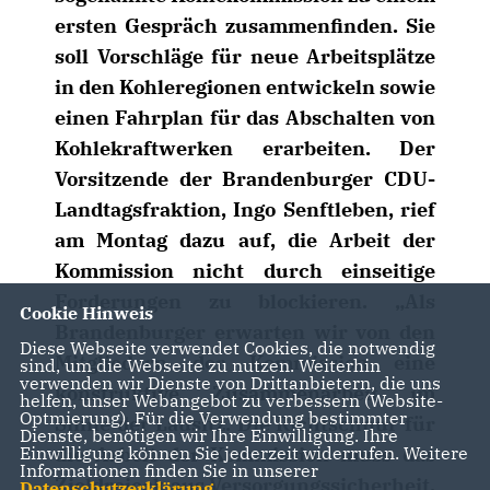
ersten Gespräch zusammenfinden. Sie
soll Vorschläge für neue Arbeitsplätze
in den Kohleregionen entwickeln sowie
einen Fahrplan für das Abschalten von
Kohlekraftwerken erarbeiten. Der
Vorsitzende der Brandenburger CDU-
Landtagsfraktion, Ingo Senftleben, rief
am Montag dazu auf, die Arbeit der
Kommission nicht durch einseitige
Forderungen zu blockieren. „Als
Cookie Hinweis
Brandenburger erwarten wir von den
Diese Webseite verwendet Cookies, die notwendig
Mitgliedern der Kommission eine
sind, um die Webseite zu nutzen. Weiterhin
verwenden wir Dienste von Drittanbietern, die uns
konstruktive Zusammenarbeit im
helfen, unser Webangebot zu verbessern (Website-
Optmierung). Für die Verwendung bestimmter
Sinne der Lausitz. Die Richtschnur für
Dienste, benötigen wir Ihre Einwilligung. Ihre
die Arbeit der Kommission muss das
Einwilligung können Sie jederzeit widerrufen. Weitere
Informationen finden Sie in unserer
Zieldreieck aus Versorgungssicherheit,
Datenschutzerklärung
.