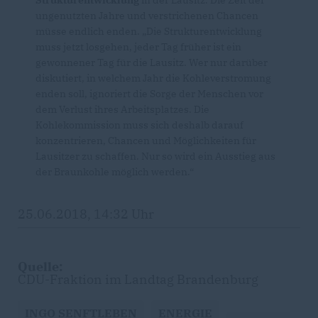
ungenutzten Jahre und verstrichenen Chancen
müsse endlich enden. „Die Strukturentwicklung
muss jetzt losgehen, jeder Tag früher ist ein
gewonnener Tag für die Lausitz. Wer nur darüber
diskutiert, in welchem Jahr die Kohleverstromung
enden soll, ignoriert die Sorge der Menschen vor
dem Verlust ihres Arbeitsplatzes. Die
Kohlekommission muss sich deshalb darauf
konzentrieren, Chancen und Möglichkeiten für
Lausitzer zu schaffen. Nur so wird ein Ausstieg aus
der Braunkohle möglich werden.“
25.06.2018, 14:32 Uhr
Quelle:
CDU-Fraktion im Landtag Brandenburg
INGO SENFTLEBEN
ENERGIE