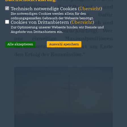
verlässlicher Bezahlbarkeit und
Technisch notwendige Cookies (
Übersicht
)
Umweltverträglichkeit sein. Dafür
Die notwendigen Cookies werden allein für den
ordnungsgemäßen Gebrauch der Webseite benötigt.
gehören alle Fakten auf den Tisch und
Cookies von Drittanbietern (
Übersicht
)
Zur Optimierung unserer Webseite binden wir Dienste und
im Gesamtpaket berücksichtigt. Wer
Angebote von Drittanbietern ein.
nur einseitige Maximalpositionen
Alle akzeptieren
Auswahl speichern
durchzusetzen will, riskiert am Ende
den Erfolg der Kommission.“