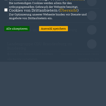
CDU Deutschlands
Die notwendigen Cookies werden allein für den
ordnungsgemäßen Gebrauch der Webseite benötigt.
Cookies von Drittanbietern (
Übersicht
)
Zur Optimierung unserer Webseite binden wir Dienste und
CDU Landesverband Brandenburg
Angebote von Drittanbietern ein.
Alle akzeptieren
Auswahl speichern
CDU-Fraktion im Landtag Brandenburg
Landesgruppe CDU Brandenburg im
Bundestag
@2026 CDU Kreisverband Potsdam
Realisation: Sharkness Media
Alle Rechte vorbehalten.
GmbH & Co. KG