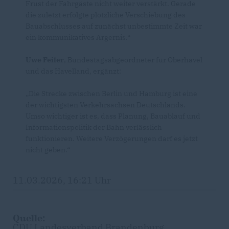
Frust der Fahrgäste nicht weiter verstärkt. Gerade
die zuletzt erfolgte plötzliche Verschiebung des
Bauabschlusses auf zunächst unbestimmte Zeit war
ein kommunikatives Ärgernis.“
Uwe Feiler
, Bundestagsabgeordneter für Oberhavel
und das Havelland, ergänzt:
Die Strecke zwischen Berlin und Hamburg ist eine
der wichtigsten Verkehrsachsen Deutschlands.
Umso wichtiger ist es, dass Planung, Bauablauf und
Informationspolitik der Bahn verlässlich
funktionieren. Weitere Verzögerungen darf es jetzt
nicht geben.“
11.03.2026, 16:21 Uhr
Quelle:
CDU Landesverband Brandenburg