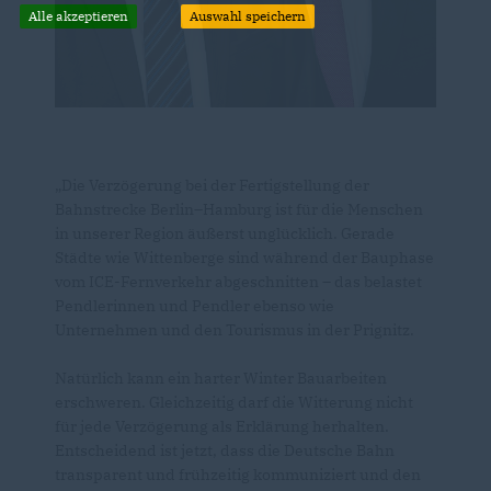
Alle akzeptieren
Auswahl speichern
Die Verzögerung bei der Fertigstellung der
Bahnstrecke Berlin–Hamburg ist für die Menschen
in unserer Region äußerst unglücklich. Gerade
Städte wie Wittenberge sind während der Bauphase
vom ICE-Fernverkehr abgeschnitten – das belastet
Pendlerinnen und Pendler ebenso wie
Unternehmen und den Tourismus in der Prignitz.
Natürlich kann ein harter Winter Bauarbeiten
erschweren. Gleichzeitig darf die Witterung nicht
für jede Verzögerung als Erklärung herhalten.
Entscheidend ist jetzt, dass die Deutsche Bahn
transparent und frühzeitig kommuniziert und den