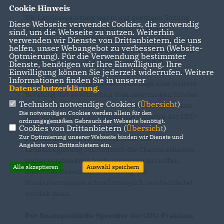
Cookie Hinweis
Die Landesregierung war in der gestrigen Sitzung
Diese Webseite verwendet Cookies, die notwendig
des Finanzausschusses nicht in der Lage in
sind, um die Webseite zu nutzen. Weiterhin
verwenden wir Dienste von Drittanbietern, die uns
professioneller und belastbarer Weise aufzuzeigen,
helfen, unser Webangebot zu verbessern (Website-
wie im Konkreten die drei Milliarden Euro aus dem
Optmierung). Für die Verwendung bestimmter
Sondervermögen der Bundesregierung in
Dienste, benötigen wir Ihre Einwilligung. Ihre
Einwilligung können Sie jederzeit widerrufen. Weitere
Brandenburg zum Einsatz gebracht werden sollen.
Informationen finden Sie in unserer
Da auf dieser mangelhaften Grundlage eine weitere
Datenschutzerklärung
.
Beratung der gesetzlichen Voraussetzungen für das
Technisch notwendige Cookies (
Übersicht
)
Sondervermögen nicht rechtssicher erfolgen kann,
Die notwendigen Cookies werden allein für den
wird am kommenden Montag auf Initiative der CDU-
ordnungsgemäßen Gebrauch der Webseite benötigt.
Cookies von Drittanbietern (
Übersicht
)
Fraktion eine Sondersitzung des
Zur Optimierung unserer Webseite binden wir Dienste und
Finanzausschusses durchgeführt. Die
Angebote von Drittanbietern ein.
Landesregierung soll dadurch die Chance erhalten,
bisher verabsäumte Vorbereitungen zu treffen,
Alle akzeptieren
Auswahl speichern
damit das Gesetz zur Umsetzung des
Sondervermögens schnellstmöglich verabschiedet
werden kann.
Der finanzpolitische Sprecher der CDU-Fraktion,