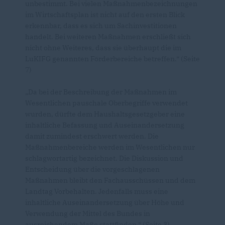
unbestimmt. Bei vielen Maßnahmenbezeichnungen
im Wirtschaftsplan ist nicht auf den ersten Blick
erkennbar, dass es sich um Sachinvestitionen
handelt. Bei weiteren Maßnahmen erschließt sich
nicht ohne Weiteres, dass sie überhaupt die im
LuKIFG genannten Förderbereiche betreffen.“ (Seite
7)
Da bei der Beschreibung der Maßnahmen im
Wesentlichen pauschale Oberbegriffe verwendet
wurden, dürfte dem Haushaltsgesetzgeber eine
inhaltliche Befassung und Auseinandersetzung
damit zumindest erschwert werden. Die
Maßnahmenbereiche werden im Wesentlichen nur
schlagwortartig bezeichnet. Die Diskussion und
Entscheidung über die vorgeschlagenen
Maßnahmen bleibt den Fachausschüssen und dem
Landtag Vorbehalten. Jedenfalls muss eine
inhaltliche Auseinandersetzung über Höhe und
Verwendung der Mittel des Bundes in
ausreichendem Maße stattfinden.“ (Seite 3)