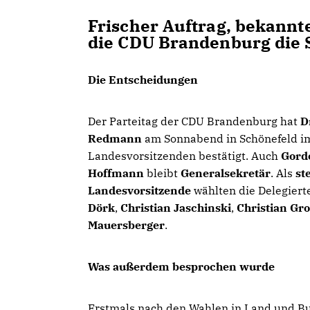
Frischer Auftrag, bekannte
die CDU Brandenburg die 
Die Entscheidungen
Der Parteitag der CDU Brandenburg hat
D
Redmann
am Sonnabend in Schönefeld i
Landesvorsitzenden bestätigt. Auch
Gord
Hoffmann
bleibt
Generalsekretär
. Als
st
Landesvorsitzende
wählten die Delegier
Dörk
,
Christian Jaschinski
,
Christian Gr
Mauersberger
.
Was außerdem besprochen wurde
Erstmals nach den Wahlen in Land und B