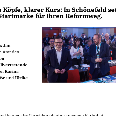
 Köpfe, klarer Kurs: In Schönefeld se
Startmarke für ihren Reformweg.
r.
Jan
m Amt des
on
ellvertretende
ten
Karina
oße
und
Ulrike
und kamen die Christdemokraten zu einem Parteitag