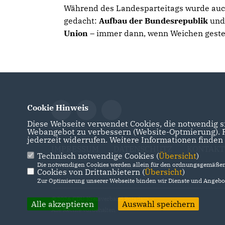
Während des Landesparteitags wurde auc
gedacht:
Aufbau der Bundesrepublik
und
Union
– immer dann, wenn Weichen geste
Cookie Hinweis
Diese Webseite verwendet Cookies, die notwendig si
Webangebot zu verbessern (Website-Optmierung). Fü
jederzeit widerrufen. Weitere Informationen finden
IMPRESSUM
DATENSCHUTZ
KONTAKT
Technisch notwendige Cookies (
Übersicht
)
Die notwendigen Cookies werden allein für den ordnungsgemäßen 
Cookies von Drittanbietern (
Übersicht
)
Zur Optimierung unserer Webseite binden wir Dienste und Angebot
@2026 CDU Kreisverband Potsdam
Alle akzeptieren
Auswahl speichern
Alle Rechte vorbehalten.