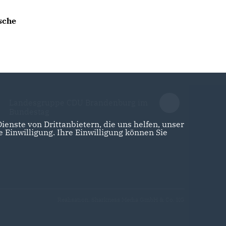
sche
Landesgruppe CDU Brandenburg im
Bundestag
enste von Drittanbietern, die uns helfen, unser
Einwilligung. Ihre Einwilligung können Sie
Realisation: Sharkness Media GmbH & Co. KG