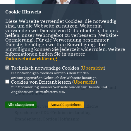
Cookie Hinweis
Diese Webseite verwendet Cookies, die notwendig
sind, um die Webseite zu nutzen. Weiterhin
verwenden wir Dienste von Drittanbietern, die uns
helfen, unser Webangebot zu verbessern (Website-
Optmierung). Für die Verwendung bestimmter
Dienste, benötigen wir Ihre Einwilligung. Ihre
Einwilligung können Sie jederzeit widerrufen. Weitere
Informationen finden Sie in unserer
Datenschutzerklärung
.
Technisch notwendige Cookies (
Übersicht
)
Die notwendigen Cookies werden allein für den
ordnungsgemäßen Gebrauch der Webseite benötigt.
EU-Parlament stimmt für Verbot von
Cookies von Drittanbietern (
Übersicht
)
irreführenden Begriffen, wie „Veggie-Burger“ und
Zur Optimierung unserer Webseite binden wir Dienste und
Angebote von Drittanbietern ein.
Tofu-Schnitzel“
Alle akzeptieren
Auswahl speichern
Dazu sagt der Verbraucherschutzpolitische
Sprecher der CDU-Fraktion im Landtag
Brandenburg, Gordon Hoffmann: