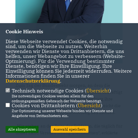
Cookie Hinweis
Diese Webseite verwendet Cookies, die notwendig
sind, um die Webseite zu nutzen. Weiterhin
verwenden wir Dienste von Drittanbietern, die uns
helfen, unser Webangebot zu verbessern (Website-
Optmierung). Für die Verwendung bestimmter
Dienste, benötigen wir Ihre Einwilligung. Ihre
Einwilligung können Sie jederzeit widerrufen. Weitere
Informationen finden Sie in unserer
Datenschutzerklärung
.
Zum Tag der Bundeswehr morgen, an dem die
Technisch notwendige Cookies (
Übersicht
)
Streitkräfte ihre Tore für Besucher öffnen, bekräftigt
Die notwendigen Cookies werden allein für den
die CDU-Fraktion im Landtag Brandenburg ihre
ordnungsgemäßen Gebrauch der Webseite benötigt.
Cookies von Drittanbietern (
Übersicht
)
Unterstützung für die Truppe und unterstreicht die
Zur Optimierung unserer Webseite binden wir Dienste und
sicherheitspolitische Verantwortung des Landes.
Angebote von Drittanbietern ein.
Wir stehen an der Seite der Soldaten, die täglich für
Alle akzeptieren
Auswahl speichern
unser Land Verantwortung übernehmen“, erklärte