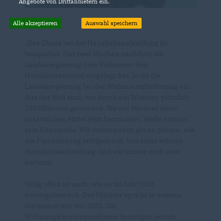
Angebote von Drittanbietern ein.
Alle akzeptieren
Auswahl speichern
Das Chaos bei der Haushaltsaufstellung ist
beispiellos. Gut zwei Wochen nachdem die
Landesregierung dem Parlament den
Haushaltsentwurf vorgelegt hat, lenkt die
Landesregierung bei der Wohnraumförderung ein:
Aus der Null sind, wie durch ein Wunder, plötzlich
250 Millionen geworden. Wo der Minister diese
zusätzlichen Mittel jetzt herzaubert, bleibt erstmal
sein Geheimnis. Wir werden sehr genau prüfen, wie
die Finanzierung erfolgen soll. Von einer soliden
Haushaltsaufstellung sind wir immer noch weit
entfernt.
Völlig offen ist auch, wie es im Jahr 2026
weitergehen soll. Der Minister spricht in seinem
Statement nur von 2025. Die
Wohnungsbauunternehmen benötigen jedoch