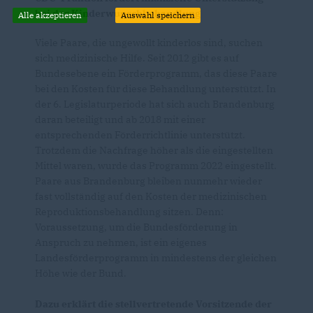
bei der Kinderwunschbehandlung
Alle akzeptieren
Auswahl speichern
Viele Paare, die ungewollt kinderlos sind, suchen
sich medizinische Hilfe. Seit 2012 gibt es auf
Bundesebene ein Förderprogramm, das diese Paare
bei den Kosten für diese Behandlung unterstützt. In
der 6. Legislaturperiode hat sich auch Brandenburg
daran beteiligt und ab 2018 mit einer
entsprechenden Förderrichtlinie unterstützt.
Trotzdem die Nachfrage höher als die eingestellten
Mittel waren, wurde das Programm 2022 eingestellt.
Paare aus Brandenburg bleiben nunmehr wieder
fast vollständig auf den Kosten der medizinischen
Reproduktionsbehandlung sitzen. Denn:
Voraussetzung, um die Bundesförderung in
Anspruch zu nehmen, ist ein eigenes
Landesförderprogramm in mindestens der gleichen
Höhe wie der Bund.
Dazu erklärt die stellvertretende Vorsitzende der