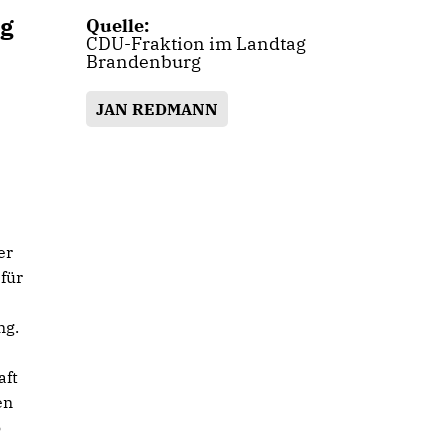
ng
Quelle:
CDU-Fraktion im Landtag
Brandenburg
JAN REDMANN
er
für
ng.
aft
en
o