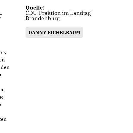
Quelle:
CDU-Fraktion im Landtag
r
Brandenburg
DANNY EICHELBAUM
bis
ten
n den
n
er
ne
e
ten