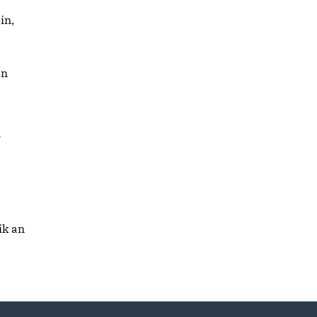
in,
en
n
ik an