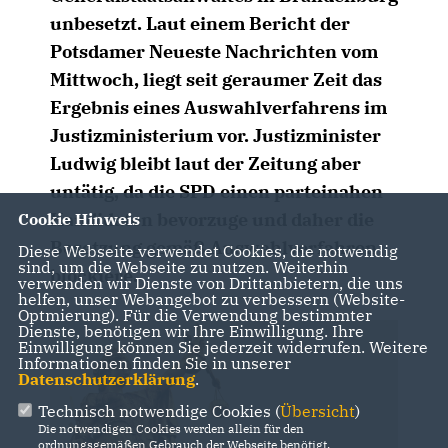
unbesetzt. Laut einem Bericht der
Potsdamer Neueste Nachrichten vom
Mittwoch, liegt seit geraumer Zeit das
Ergebnis eines Auswahlverfahrens im
Justizministerium vor. Justizminister
Ludwig bleibt laut der Zeitung aber
untätig, da die SPD einen parteinahen
Kandidaten bevorzuge und daher die
Cookie Hinweis
Besetzung gemäß Auswahlverfahren
Diese Webseite verwendet Cookies, die notwendig
sind, um die Webseite zu nutzen. Weiterhin
blockiere.
verwenden wir Dienste von Drittanbietern, die uns
helfen, unser Webangebot zu verbessern (Website-
Optmierung). Für die Verwendung bestimmter
Dienste, benötigen wir Ihre Einwilligung. Ihre
Einwilligung können Sie jederzeit widerrufen. Weitere
Informationen finden Sie in unserer
Datenschutzerklärung
.
Technisch notwendige Cookies (
Übersicht
)
Die notwendigen Cookies werden allein für den
ordnungsgemäßen Gebrauch der Webseite benötigt.