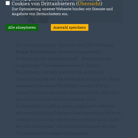
Cookies von Drittanbietern (
Übersicht
)
Zur Optimierung unserer Webseite binden wir Dienste und
Angebote von Drittanbietern ein.
Alle akzeptieren
Auswahl speichern
Der rechtspolitische Sprecher der CDU-Fraktion,
Danny Eichelbaum
, forderte umgehende
Aufklärung der Angelegenheit. „Brandenburgs
langjähriger Generalstaatsanwalt, Erardo
Rautenberg, hat sich stets für die politische
Unabhängigkeit der Staatsanwälte engagiert. Wenn
ausgerechnet seine Nachfolge von der SPD zu
einem Politikum gemacht werden würde, wäre das
ein offener Bruch mit Rautenbergs Erbe.
Justizminister Ludwig muss umgehend erklären,
seit wann ihm das Ergebnis des Auswahlverfahrens
vorliegt und warum der Posten seitdem noch nicht
neu besetzt wurde.“ Eichelbaum kündigte an, das
Thema in der morgigen Sitzung des