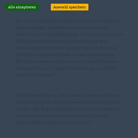
Alle akzeptieren
Auswahl speichern
Der verkehrspolitische Sprecher der CDU-Fraktion,
Rainer Genilke, begrüßte das als einen ersten
Schritt in die richtige Richtung. „Ich freue mich, dass
die Linksfraktion unseren Vorschlag aus dem
letzten Jahr mittlerweile unterstützt. Ein 365 Euro
Ticket für Azubis ist jedoch nur der halbe Schritt.
Wir wollen, dass alle Schüler und Auszubildenden
für einen Euro am Tag in Brandenburg und Berlin
mobil sein können.“
Genilke kündigte an, den Antrag zu einem solchen
Ticket für Schüler und Azubis erneut einbringen zu
wollen. „Die Regierungsfraktionen sind eingeladen
unserem dementsprechenden Antrag in den
Haushaltsberatungen zuzustimmen.“