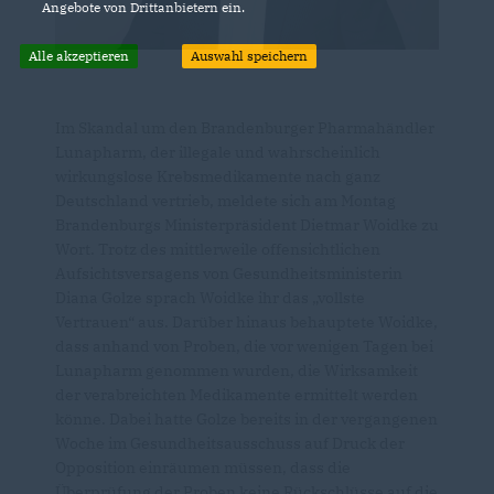
Angebote von Drittanbietern ein.
Alle akzeptieren
Auswahl speichern
Im Skandal um den Brandenburger Pharmahändler
Lunapharm, der illegale und wahrscheinlich
wirkungslose Krebsmedikamente nach ganz
Deutschland vertrieb, meldete sich am Montag
Brandenburgs Ministerpräsident Dietmar Woidke zu
Wort. Trotz des mittlerweile offensichtlichen
Aufsichtsversagens von Gesundheitsministerin
Diana Golze sprach Woidke ihr das „vollste
Vertrauen“ aus. Darüber hinaus behauptete Woidke,
dass anhand von Proben, die vor wenigen Tagen bei
Lunapharm genommen wurden, die Wirksamkeit
der verabreichten Medikamente ermittelt werden
könne. Dabei hatte Golze bereits in der vergangenen
Woche im Gesundheitsausschuss auf Druck der
Opposition einräumen müssen, dass die
Überprüfung der Proben keine Rückschlüsse auf die