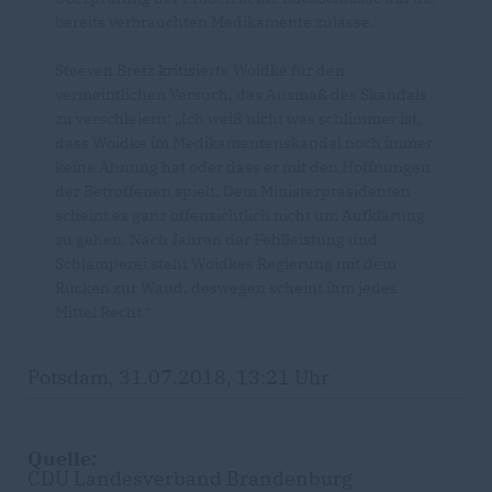
bereits verbrauchten Medikamente zulasse.
Steeven Bretz kritisierte Woidke für den
vermeintlichen Versuch, das Ausmaß des Skandals
zu verschleiern: „Ich weiß nicht was schlimmer ist,
dass Woidke im Medikamentenskandal noch immer
keine Ahnung hat oder dass er mit den Hoffnungen
der Betroffenen spielt. Dem Ministerpräsidenten
scheint es ganz offensichtlich nicht um Aufklärung
zu gehen. Nach Jahren der Fehlleistung und
Schlamperei steht Woidkes Regierung mit dem
Rücken zur Wand, deswegen scheint ihm jedes
Mittel Recht.“
Potsdam, 31.07.2018, 13:21 Uhr
Quelle:
CDU Landesverband Brandenburg