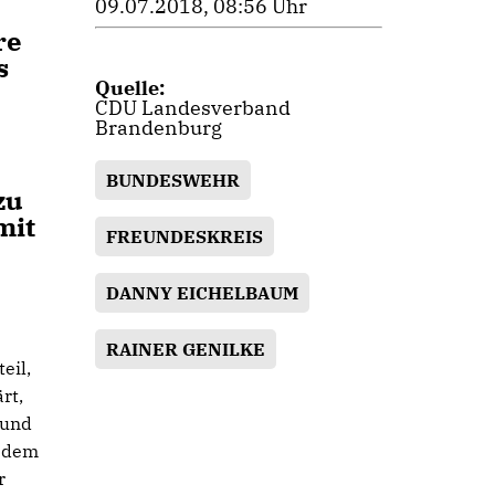
09.07.2018, 08:56 Uhr
re
s
Quelle:
CDU Landesverband
Brandenburg
BUNDESWEHR
zu
mit
FREUNDESKREIS
DANNY EICHELBAUM
RAINER GENILKE
eil,
rt,
 und
t dem
r